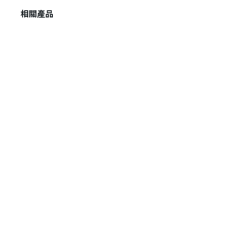
相關產品
登 入
忘記密碼？
建立專屬帳號
只要再完成幾個步驟，即可完成帳號的註冊程序，
我 要 註 冊