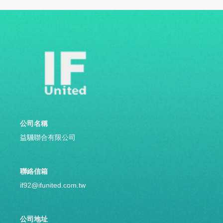
務或履行合約義務之必要、或依照相關法令規定或有權主
管機關（包括但不限於法院或台灣票據交換所）之命令或
要求，否則不會將足以識別使用者身分的個人資料提供給
本隱私權條款未列入的第三人（包括境內及境外）、或移
作蒐集目的以外之使用。我們將持續保管、處理及利用相
關資料。在上開蒐集目的範圍內，本商店會將所蒐集的個
人資料，提供予合作廠商（包括但不限提供本服務之網
站、宅配貨運業者或其他）以協助交易完成或終止。若選
擇以信用卡方式支付，僅限信用卡持卡人本人使用，且得
就此交易資料向發卡銀行、收單行及持卡人照會並確認是
否屬實，於核對無誤後付款程序才算完成。依上開蒐集目
的所取得的個人資料，可能會傳送至您的國家或地區以外
的地方進行保存或處理，且於符合個人資料保護法的情況
下才會將您的資訊傳送至境外。
公司名稱
第三方利用與廣告(分析)服務：
益騛聯合有限公司
為優化您的消費體驗，我們提供相關第三方認證服務的功
能，第三方認證業者如Google、Facebook、Instagram、
Line等，讓您可以利用此功能，更快速地完成本網站的註
冊與登入流程。同時，為了讓您能更輕易地接觸所偏好的
聯絡信箱
商品資訊，我們會在不同平台對您作優化廣告投放及使用
流程的目的範圍內，將您的個人資料分享給提供廣告分
if92@ifunited.com.tw
析、投放的服務業者如Google、Facebook、Instagram、
Line，另該些服務業者得以為您進行精準的商品廣告安
排，此外，我們也已安裝 Google Analytics (分析) 廣告功
能。如您欲停用此類功能及服務，建議您可參考Google所
公司地址
提供 不透露資訊的方式 以停用該功能，或與我們聯繫，