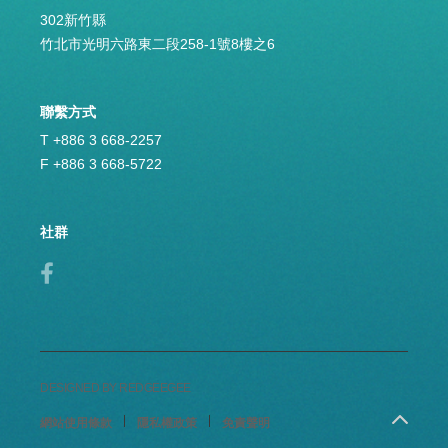
我們會提供必要的協助。
302新竹縣
竹北市光明六路東二段258-1號8樓之6
資料安全：
將以合於產業標準之合理技術及程序，維護個人資料之安
全。請留意，手機號碼是關聯您會員身分的核心認證資
訊，若您手機遺失、更換手機號碼、或有變更手機號碼所
聯繫方式
有權名義時，請務必與聯繫，進一步完成必要的個人資訊
變更，以確保您的個人資料、交易資料的安全性與機密
T +886 3 668-2257
性；若您未提出前述資訊變更需求，須自行負擔可能發生
F +886 3 668-5722
的一切損害。
資料當事人之權利：
社群
資料當事人可以請求查詢、閱覽本人的個人資料或要求給
予複本。若您的個人資料有變更、或發現您的個人資料不
正確，可以向要求修改或更正；如您所提供之資料錯誤或
缺漏，則不受本隱私權聲明之保護。您可要求刪除、停止
處理或利用個人資料。但因執行職務或業務所必須者，不
在此限。因應歐盟個人資料保護法規（European Union
General Data Protection Regulation, GDPR），歐盟國家使用
者將暫停使用之各服務。若您有任何詢問，請與客服中心
聯絡。若您與行使刪除請求權，請與客服中心聯絡，本公
司得酌收必要成本費用，並將處理結果以書面之通請求
DESIGNED BY REDGEEGEE
人。
網站使用條款
隱私權政策
免責聲明
Cookie：