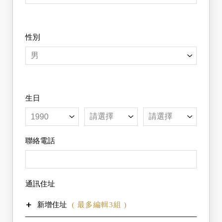
性別
生日
✕
會員登入
隱私權政策
免責聲明
一、個人資料的蒐集、處理及利用方式
關於個人資料保護，請會員詳細閱讀以下
聯絡電話
當您造訪本網站或使用本網站所提供之功能
服務時，我們將視該服務功能性質，請您提
隱私權聲明：
供必要的個人資料，並在該特定目的範圍內
為了維護個人隱私權與支持個人資料保護，
網站使用條款
處理及利用您的個人資料；非經您書面同
SCHEMING.GG謹以下列聲明，向您說明SCHEMING.GG
意，本網站不會將個人資料用於其他用途。
蒐集個人資料之目的、類別、利用範圍及方式、以及您所
一、網站對外的相關連結
本網站在您使用服務信箱、問卷調查等互動
通訊住址
得行使之權利等事項； 如果您對於隱私權聲明、以下相關
本網站的網頁提供其他網站的網路連結，您
性功能時，會保留您所提供的姓名、電子郵
告知事項、或與個人資料保護有關之相關事項有任何疑
也可經由本網站所提供的連結，點選進入其
件地址、聯絡方式及使用時間等。
問，可以和客服中心聯絡，將儘快回覆說明。
新增住址
( 最多編輯3組 )
他網站。但該連結網站不適用本網站的隱私
於一般瀏覽時，伺服器會自行記錄相關行
權保護政策，您必須參考該連結網站中的隱
徑，包括您使用連線設備的IP位址、使用時
私權保護政策。