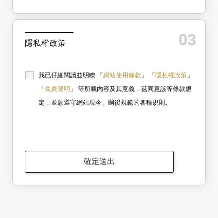
間、使用的瀏覽器、瀏覽及點選資料記錄
適用範圍：
等，做為我們增進網站服務的參考依據，此
隱私權聲明及其所包含之告知事項，僅適用於所擁有及經
登 入
二、Cookie之使用
記錄為內部應用，決不對外公佈。
營的網站。站內可能包含許多連結、或其他合作夥伴及個
為了提供您最佳的服務，本網站會在您的電
為提供精確的服務，我們會將收集的問卷調
別開店店家所提供的商品或服務，關於該等連結網站、合
腦中放置並取用我們的Cookie，若您不願接
查內容進行統計與分析，分析結果之統計數
作夥伴網站或個別開店店家之網路店家的隱私權聲明及與
03
忘記密碼？
受Cookie的寫入，您可在您使用的瀏覽器功
據或說明文字呈現，除供內部研究外，我們
個人資料保護有關之告知事項，請參閱各該連結網站、合
隱私權政策
能項中設定隱私權等級為高，即可拒絕
會視需要公佈統計數據及說明文字，但不涉
作夥伴網站或個別開店店家之網路店家。
Cookie的寫入，但可能會導至網站某些功能
及特定個人之資料。
無法正常執行 。
建立專屬帳號
二
、資料之保護
個人資料蒐集之目的與類別：
我已仔細閱讀並明瞭 「
網站使用條款
」 「
隱私權政策
」
本網站主機均設有防火牆、防毒系統等相關
為了提供電子商務服務、售後服務、履行法定或合約義
只要再完成幾個步驟，即可完成帳號的註冊程序，
的各項資訊安全設備及必要的安全防護措
務、保護當事人及相關利害關係人之權益、行銷、客戶管
「
免責聲明
」 等所載內容及其意義，茲同意該等條款規
施，加以保護網站及您的個人資料採用嚴格
理與服務、以及經營合於營業登記項目或組織章程所定之
的保護措施，只由經過授權的人員才能接觸
定，並願遵守網站現今、嗣後規範的各種規則。
業務等目的，依照各服務之性質，有可能會蒐集您的姓
您的個人資料，相關處理人員皆簽有保密合
我 要 註 冊
名、連絡方式(包括但不限於電話、E-MAIL及地址等)、為
約，如有違反保密義務者，將會受到相關的
完成收款或付款所需之資料、IP位址、及其他得以直接或
法律處分。
間接識別使用者身分之個人資料。 此外，為提升服務品
如因業務需要有必要委託其他單位提供服務
質， 會依照所提供服務之性質，記錄使用者的IP位址、以
時，本網站亦會嚴格要求其遵守保密義務，
及在相關網站內的瀏覽活動(包括但不限於使用者所使用的
並且採取必要檢查程序以確定其將確實遵
軟硬體、所點選的網頁)等資料，而且這些資料僅供作流量
守。
分析和網路行為調查，以便於改善相關網站的服務品質，
確定送出
不會和特定個人相連繫。
個人資料的利用：
所蒐集的足以識別使用者身分的個人資料、消費與交易資
料，或日後經您同意而提供之其他個人資料，都僅供於其
內部、依照蒐集之目的進行處理和利用、或為完成提供服